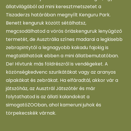
állatvilágából ad mini keresztmetszetet a
Tiszaderzs határában megnyílt Kenguru Park.
Benett kenguruk között sétálhatsz,
megcsodálhatod a vörös óriáskenguruk lenyűgöző
termetét, de Ausztrália színes madarai a legkisebb
zebrapintytől a legnagyobb kakadu fajokig is
megtalálhatóak ebben a mini állatbemutatóban.
De! Hívtunk más földrészről is vendégeket. A
közönségkedvenc szurikátákat vagy az aranyos
alpakákat és zebrákat. Ha elfáradtál, akkor vár a
játszóház, az Ausztrál Játszótér és már
folytathatod is az állati kalandokat a
simogatóZOOban, ahol kameruni juhok és
törpekecskék várnak.