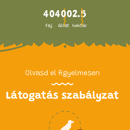
40
400
2.5
faj
állat
hektár
Olvasd el figyelmesen
Látogatás szabályzat