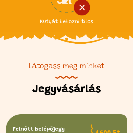
Kutyát behozni tilos
Látogass meg minket
Jegyvásárlás
Felnőtt belépőjegy