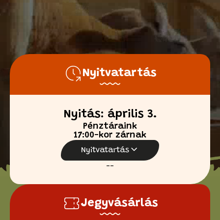
Nyitvatartás
Nyitás: április 3.
Pénztáraink
17:00-kor zárnak
Nyitvatartás
--
Jegyvásárlás